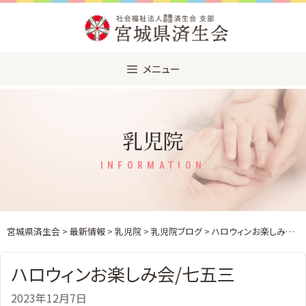
Skip
to
content
メニュー
乳児院
INFORMATION
宮城県済生会
>
最新情報
>
乳児院
>
乳児院ブログ
> ハロウィンお楽しみ会/七五三
ハロウィンお楽しみ会/七五三
2023年12月7日