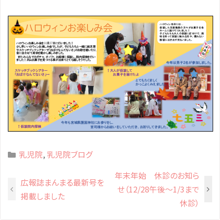
Categories
乳児院
,
乳児院ブログ
年末年始 休診のお知ら
広報誌まんまる最新号を
せ（12/28午後～1/3まで
掲載しました
休診）