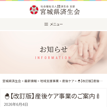
Skip
to
content
メニュー
お知らせ
INFORMATION
宮城県済生会
>
最新情報
>
地域支援事業
>
産後ケア
> 🐣【改訂版】産後ケア事業のご案内🍼
🐣【改訂版】産後ケア事業のご案内🍼
2026年6月4日