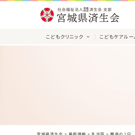
Skip
to
content
こどもクリニック
こどもケアルー
宮城県済生会
>
最新情報
>
乳児院
> 職員の１日