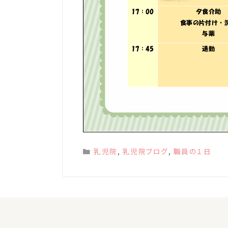
Categories
乳児院
,
乳児院ブログ
,
職員の１日